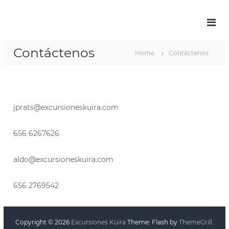
Contáctenos
Home
Contáctenos
jprats@excursioneskuira.com
656 6267626
aldo@excursioneskuira.com
656 2769542
Copyright © 2026
Excursiones Küira
Theme: Flash by
ThemeGrill
.